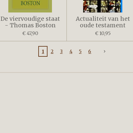
De viervoudige staat
Actualiteit van het
- Thomas Boston
oude testament
€ 47,90
€ 10,95
1
2
3
4
5
6
nnebloem