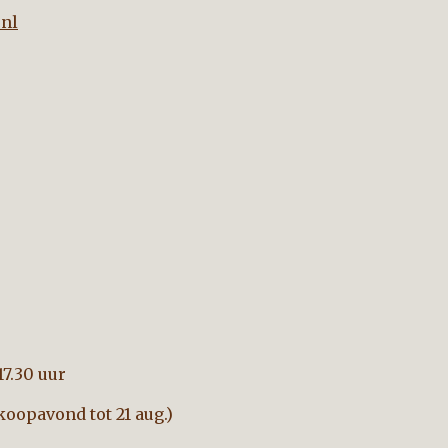
nl
17.30 uur
oopavond tot 21 aug.)