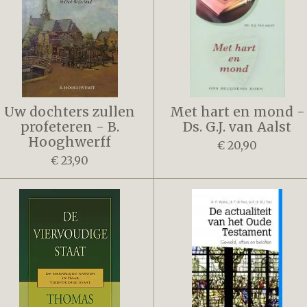
Uw dochters zullen
Met hart en mond -
profeteren - B.
Ds. G.J. van Aalst
Hooghwerff
€ 20,90
€ 23,90