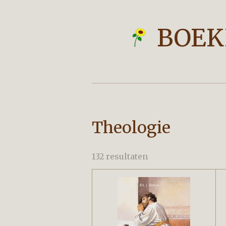
Ga
direct
BOEK
naar
de
hoofdinhoud
Theologie
132 resultaten