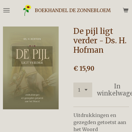
Ga
BOEKHANDEL DE ZONNEBLOEM
direct
naar
de
De pijl ligt
hoofdinhoud
verder - Ds. H.
Hofman
€ 15,90
In
winkelwag
Uitdrukkingen en
gezegden getoetst aan
het Woord