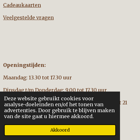
Cadeaukaarten
Veelgestelde vragen
Openingstijden:
Maandag: 13.30 tot 17.30 uur
Dinsdag t/m Donderdag: 9.00 tot 17.30 uur
Deze website gebruikt cookies voor
Vrijdag: 9.00 tot 17:30 uur (
geen
koopavond tot 21
analyse-doeleinden en/of het tonen van
aug.)
advertenties. Door gebruik te blijven maken
van de site gaat u hiermee akkoord.
Zaterdag: 9.00 tot 16.00 uur
Akkoord
Powered by
JouwWeb