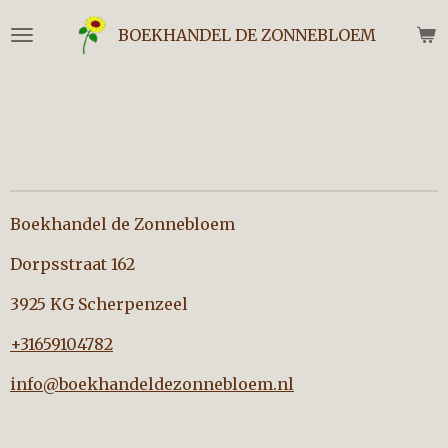
Ga
BOEKHANDEL DE ZONNEBLOEM
direct
naar
de
hoofdinhoud
Boekhandel de Zonnebloem
Dorpsstraat 162
3925 KG Scherpenzeel
+31659104782
info@boekhandeldezonnebloem.nl