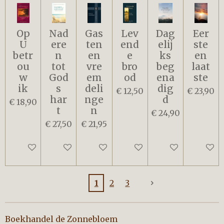
Op
Nad
Gas
Lev
Dag
Eer
U
ere
ten
end
elij
ste
betr
n
en
e
ks
en
ou
tot
vre
bro
beg
laat
w
God
em
od
ena
ste
ik
s
deli
dig
€ 12,50
€ 23,90
har
nge
d
€ 18,90
t
n
€ 24,90
€ 27,50
€ 21,95
In winkelwagen
In winkelwagen
In winkelwagen
In winkelwagen
In winkelwagen
In win
1
2
3
Boekhandel de Zonnebloem