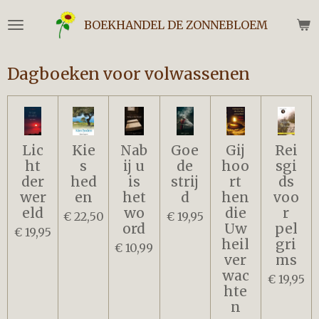
Ga
BOEKHANDEL DE ZONNEBLOEM
direct
naar
de
Dagboeken voor volwassenen
hoofdinhoud
Lic
Kie
Nab
Goe
Gij
Rei
ht
s
ij u
de
hoo
sgi
der
hed
is
strij
rt
ds
wer
en
het
d
hen
voo
eld
wo
die
r
€ 22,50
€ 19,95
ord
Uw
pel
€ 19,95
heil
gri
€ 10,99
ver
ms
wac
€ 19,95
hte
n