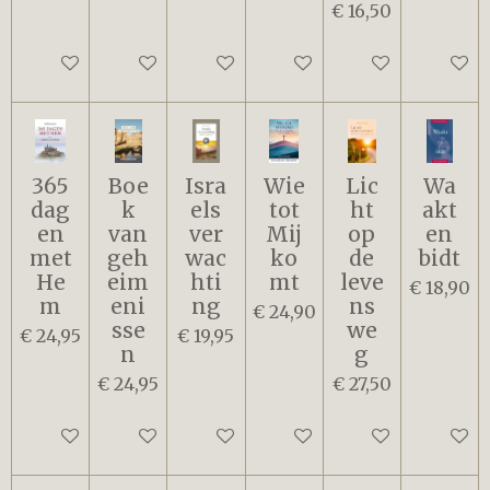
€ 16,50
In winkelwagen
In winkelwagen
In winkelwagen
In winkelwagen
In winkelwagen
In win
365
Boe
Isra
Wie
Lic
Wa
dag
k
els
tot
ht
akt
en
van
ver
Mij
op
en
met
geh
wac
ko
de
bidt
He
eim
hti
mt
leve
€ 18,90
m
eni
ng
ns
€ 24,90
sse
we
€ 24,95
€ 19,95
n
g
€ 24,95
€ 27,50
In winkelwagen
In winkelwagen
In winkelwagen
In winkelwagen
In winkelwagen
In win