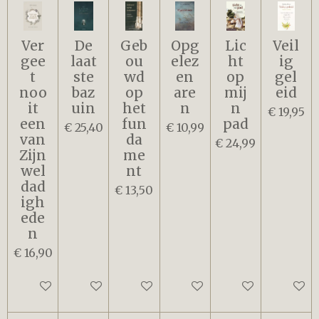
Ver
De
Geb
Opg
Lic
Veil
gee
laat
ou
elez
ht
ig
t
ste
wd
en
op
gel
noo
baz
op
are
mij
eid
it
uin
het
n
n
€ 19,95
een
fun
pad
€ 25,40
€ 10,99
van
da
€ 24,99
Zijn
me
wel
nt
dad
€ 13,50
igh
ede
n
€ 16,90
In winkelwagen
In winkelwagen
In winkelwagen
In winkelwagen
In winkelwagen
In win