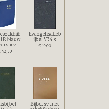
szakbijb
Evangelisatieb
31R blauw
ijbel V34 s
eursnee
€ 10,00
€ 42,50
isbijbel
Bijbel sv met