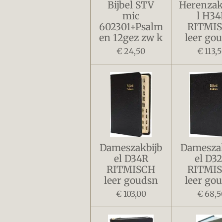
Bijbel STV
Herenzak
mic
l H34
602301+Psalm
RITMI
en 12gez zw k
leer go
€ 24,50
€ 113,
Dameszakbijb
Damesza
el D34R
el D3
RITMISCH
RITMI
leer goudsn
leer go
€ 103,00
€ 68,5