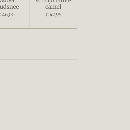
M40G
schrijfruimte
udsnee
camel
€ 46,00
€ 42,95