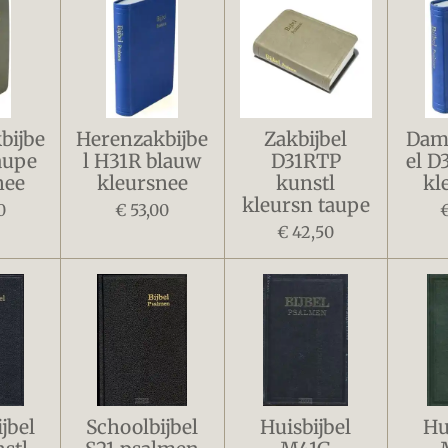
bijbe
Herenzakbijbe
Zakbijbel
Dame
aupe
l H31R blauw
D31RTP
el D
nee
kleursnee
kunstl
kl
kleursn taupe
0
€ 53,00
€ 42,50
jbel
Schoolbijbel
Huisbijbel
Hu