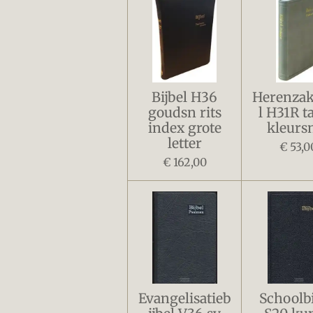
Bijbel H36
Herenzak
goudsn rits
l H31R t
index grote
kleurs
letter
€ 53,0
€ 162,00
Evangelisatieb
Schoolbi