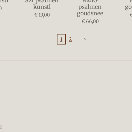
stl
S21 psalmen
M41G
kunstl
psalmen
go
0
goudsnee
€ 19,00
€ 66,00
1
2
nebloem
l