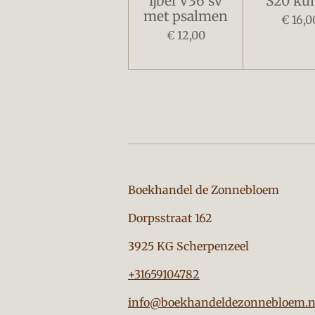
ijbel V36 sv
S20 kun
met psalmen
€ 16,0
€ 12,00
Boekhandel de Zon
Dorpsstraat 162
3925 KG Scherpenzeel
+31659104782
info@boekhandeldezonnebloem.n