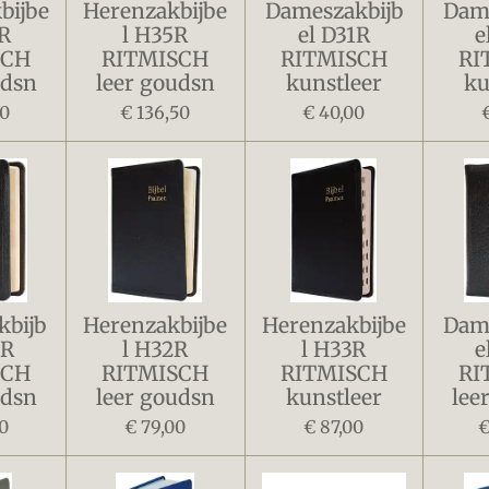
bijbe
Herenzakbijbe
Dameszakbijb
Dame
R
l H35R
el D31R
e
SCH
RITMISCH
RITMISCH
RI
udsn
leer goudsn
kunstleer
ku
50
€ 136,50
€ 40,00
kbijb
Herenzakbijbe
Herenzakbijbe
Dame
2R
l H32R
l H33R
e
SCH
RITMISCH
RITMISCH
RI
udsn
leer goudsn
kunstleer
lee
0
€ 79,00
€ 87,00
€