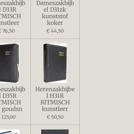
szakbijb
Dameszakbijb
l D33R
el D31zk
TMISCH
kunststof
nstleer
koker
€ 76,50
€ 44,50
szakbijb
Herenzakbijbe
l D35R
l H31R
TMISCH
RITMISCH
r goudsn
kunstleer
 125,00
€ 50,50