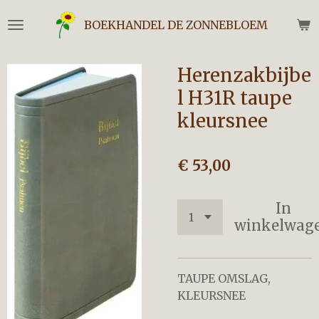
Ga
BOEKHANDEL DE ZONNEBLOEM
direct
naar
de
Herenzakbijbe
hoofdinhoud
l H31R taupe
kleursnee
€ 53,00
In
winkelwag
TAUPE OMSLAG,
KLEURSNEE