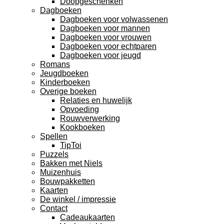
Doopgeschenken
Dagboeken
Dagboeken voor volwassenen
Dagboeken voor mannen
Dagboeken voor vrouwen
Dagboeken voor echtparen
Dagboeken voor jeugd
Romans
Jeugdboeken
Kinderboeken
Overige boeken
Relaties en huwelijk
Opvoeding
Rouwverwerking
Kookboeken
Spellen
TipToi
Puzzels
Bakken met Niels
Muizenhuis
Bouwpakketten
Kaarten
De winkel / impressie
Contact
Cadeaukaarten