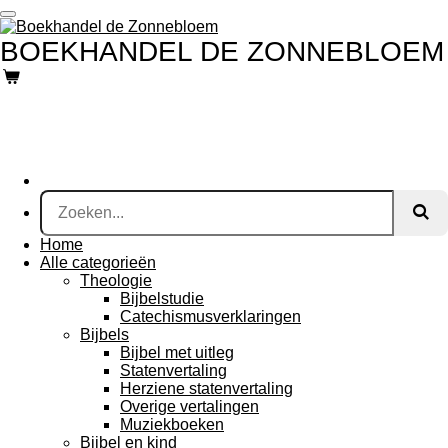
Ga
direct
BOEKHANDEL DE ZONNEBLOEM
naar
de
hoofdinhoud
Home
Alle categorieën
Theologie
Bijbelstudie
Catechismusverklaringen
Bijbels
Bijbel met uitleg
Statenvertaling
Herziene statenvertaling
Overige vertalingen
Muziekboeken
Bijbel en kind