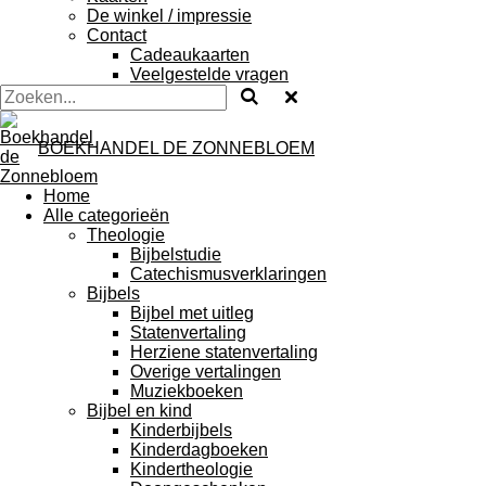
De winkel / impressie
Contact
Cadeaukaarten
Veelgestelde vragen
BOEKHANDEL DE ZONNEBLOEM
Home
Alle categorieën
Theologie
Bijbelstudie
Catechismusverklaringen
Bijbels
Bijbel met uitleg
Statenvertaling
Herziene statenvertaling
Overige vertalingen
Muziekboeken
Bijbel en kind
Kinderbijbels
Kinderdagboeken
Kindertheologie