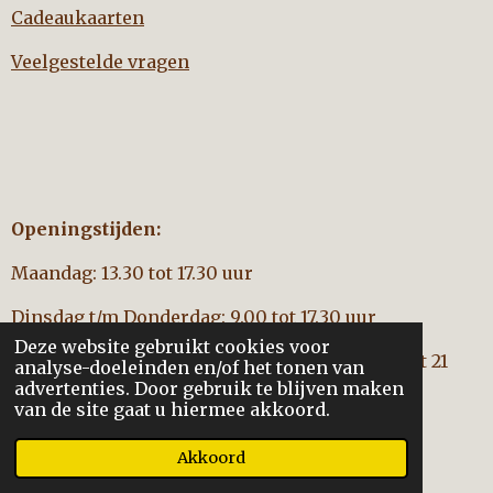
Cadeaukaarten
Veelgestelde vragen
Openingstijden:
Maandag: 13.30 tot 17.30 uur
Dinsdag t/m Donderdag: 9.00 tot 17.30 uur
Deze website gebruikt cookies voor
Vrijdag: 9.00 tot 17:30 uur (
geen
koopavond tot 21
analyse-doeleinden en/of het tonen van
aug.)
advertenties. Door gebruik te blijven maken
van de site gaat u hiermee akkoord.
Zaterdag: 9.00 tot 16.00 uur
Akkoord
Powered by
JouwWeb