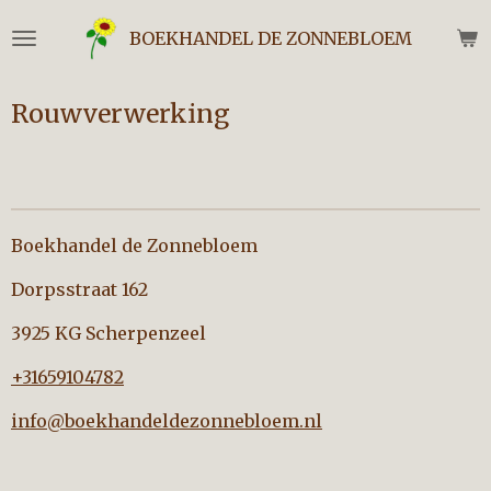
Ga
BOEKHANDEL DE ZONNEBLOEM
direct
naar
de
Rouwverwerking
hoofdinhoud
Boekhandel de Zonnebloem
Dorpsstraat 162
3925 KG Scherpenzeel
+31659104782
info@boekhandeldezonnebloem.nl