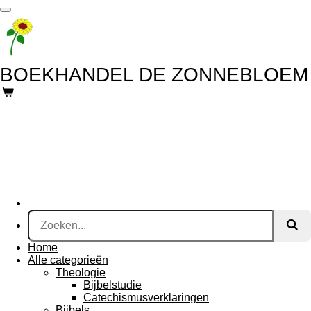
Ga
direct
naar
de
hoofdinhoud
BOEKHANDEL DE ZONNEBLOEM
Home
Alle categorieën
Theologie
Bijbelstudie
Catechismusverklaringen
Bijbels