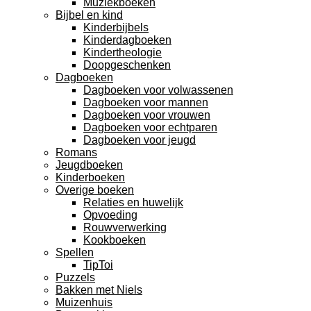
Muziekboeken
Bijbel en kind
Kinderbijbels
Kinderdagboeken
Kindertheologie
Doopgeschenken
Dagboeken
Dagboeken voor volwassenen
Dagboeken voor mannen
Dagboeken voor vrouwen
Dagboeken voor echtparen
Dagboeken voor jeugd
Romans
Jeugdboeken
Kinderboeken
Overige boeken
Relaties en huwelijk
Opvoeding
Rouwverwerking
Kookboeken
Spellen
TipToi
Puzzels
Bakken met Niels
Muizenhuis