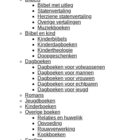
Bijbel met uitleg
Statenvertaling
Herziene statenvertaling
Overige vertalingen
Muziekboeken
Bijbel en kind
Kinderbijbels
Kinderdagboeken
Kindertheologie
Doopgeschenken
Dagboeken
Dagboeken voor volwassenen
Dagboeken voor mannen
Dagboeken voor vrouwen
Dagboeken voor echtparen
Dagboeken voor jeugd
Romans
Jeugdboeken
Kinderboeken
Overige boeken
Relaties en huwelijk
Opvoeding
Rouwverwerking
Kookboeken