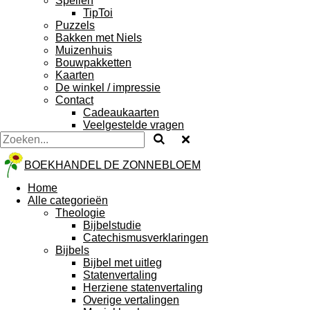
Spellen
TipToi
Puzzels
Bakken met Niels
Muizenhuis
Bouwpakketten
Kaarten
De winkel / impressie
Contact
Cadeaukaarten
Veelgestelde vragen
BOEKHANDEL DE ZONNEBLOEM
Home
Alle categorieën
Theologie
Bijbelstudie
Catechismusverklaringen
Bijbels
Bijbel met uitleg
Statenvertaling
Herziene statenvertaling
Overige vertalingen