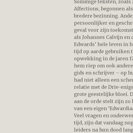
Sommige teksten, zoals 
Affections, begonnen als
bredere bezinning. Ander
persoonlijker en geschr
geval voor zijn toekoms
als Johannes Calvijn en 
Edwards’ hele leven in h
tijd op aarde gebruiken 
opwekking in de jaren 17
hem riep om ook anderen
gids en schrijver – op 
had niet alleen een sche
relatie met de Drie-enige
grote geestelijke bloei. 
aan de orde stelt zijn z
van een eigen ‘Edwardiaa
Veel vragen en onderwer
tijd, zijn dat vandaag no
leiders na hun dood lan