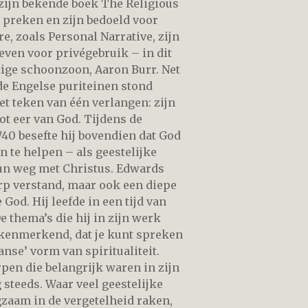
zijn bekende boek The Religious
 preken en zijn bedoeld voor
e, zoals Personal Narrative, zijn
even voor privégebruik – in dit
tige schoonzoon, Aaron Burr. Net
de Engelse puriteinen stond
et teken van één verlangen: zijn
tot eer van God. Tijdens de
40 besefte hij bovendien dat God
 te helpen – als geestelijke
hun weg met Christus. Edwards
rp verstand, maar ook een diepe
 God. Hij leefde in een tijd van
De thema’s die hij in zijn werk
o kenmerkend, dat je kunt spreken
nse’ vorm van spiritualiteit.
pen die belangrijk waren in zijn
g steeds. Waar veel geestelijke
gzaam in de vergetelheid raken,