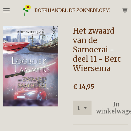
Ga
BOEKHANDEL DE ZONNEBLOEM
direct
naar
de
Het zwaard
hoofdinhoud
van de
Samoerai -
deel 11 - Bert
Wiersema
€ 14,95
In
winkelwag