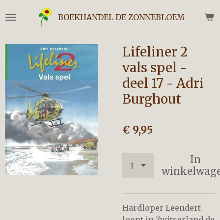
Ga
BOEKHANDEL DE ZONNEBLOEM
direct
naar
de
Lifeliner 2
hoofdinhoud
vals spel -
deel 17 - Adri
Burghout
€ 9,95
In
winkelwag
Hardloper Leendert
loopt in Zwitserland de