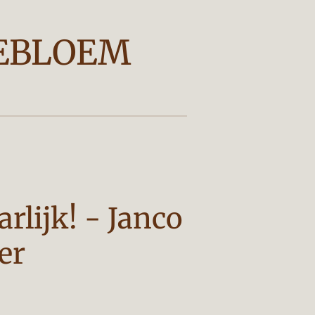
EBLOEM
rlijk! - Janco
er