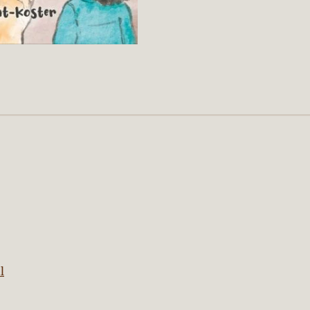
nebloem
l