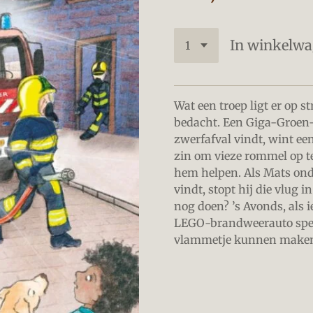
In winkelw
Wat een troep ligt er op str
bedacht. Een Giga-Groen-p
zwerfafval vindt, wint ee
zin om vieze rommel op t
hem helpen. Als Mats ond
vindt, stopt hij die vlug 
nog doen? ’s Avonds, als i
LEGO-brandweerauto spele
vlammetje kunnen maken? 