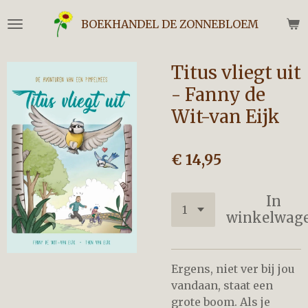
Ga
BOEKHANDEL DE ZONNEBLOEM
direct
naar
de
Titus vliegt uit
hoofdinhoud
- Fanny de
Wit-van Eijk
€ 14,95
In
winkelwag
Ergens, niet ver bij jou
vandaan, staat een
grote boom. Als je