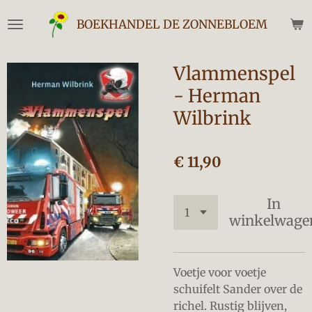
Ga
BOEKHANDEL DE ZONNEBLOEM
direct
naar
de
Vlammenspel
hoofdinhoud
- Herman
Wilbrink
€ 11,90
In
winkelwage
Voetje voor voetje
schuifelt Sander over de
richel. Rustig blijven,