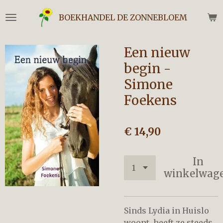
Ga
BOEKHANDEL DE ZONNEBLOEM
direct
naar
de
Een nieuw
hoofdinhoud
begin -
Simone
Foekens
€ 14,90
In
winkelwag
Sinds Lydia in Huislo
woont, heeft ze steeds