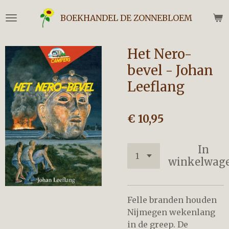
Ga
BOEKHANDEL DE ZONNEBLOEM
direct
naar
de
Het Nero-
hoofdinhoud
bevel - Johan
Leeflang
€ 10,95
In
winkelwag
Felle branden houden
Nijmegen wekenlang
in de greep. De