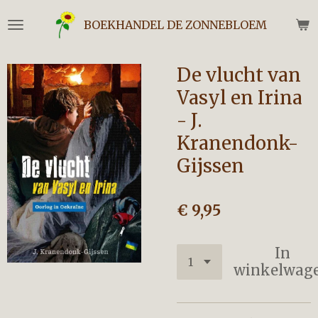
Ga
BOEKHANDEL DE ZONNEBLOEM
direct
naar
de
De vlucht van
hoofdinhoud
Vasyl en Irina
- J.
Kranendonk-
Gijssen
€ 9,95
In
winkelwag