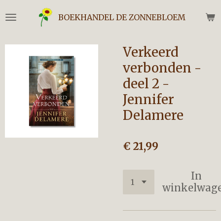
Ga
BOEKHANDEL DE ZONNEBLOEM
direct
naar
de
Verkeerd
hoofdinhoud
verbonden -
deel 2 -
Jennifer
Delamere
€ 21,99
In
winkelwag