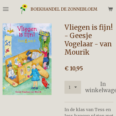
Ga
BOEKHANDEL DE ZONNEBLOEM
direct
naar
de
Vliegen is fijn!
hoofdinhoud
- Geesje
Vogelaar - van
Mourik
€ 10,95
In
winkelwag
In de klas van Tess en
Jess hangen platen met