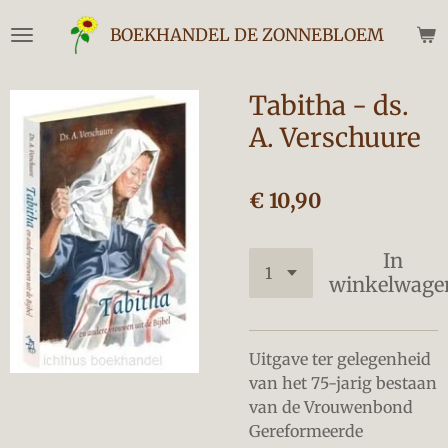
Ga
BOEKHANDEL DE ZONNEBLOEM
direct
naar
de
Tabitha - ds.
hoofdinhoud
A. Verschuure
€ 10,90
In
winkelwage
Uitgave ter gelegenheid
van het 75-jarig bestaan
van de Vrouwenbond
Gereformeerde