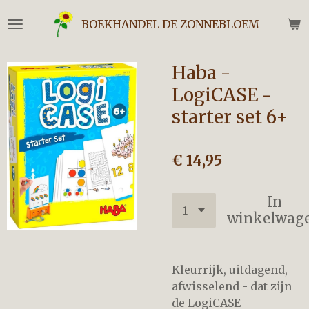
Ga
BOEKHANDEL DE ZONNEBLOEM
direct
naar
de
Haba -
hoofdinhoud
LogiCASE -
starter set 6+
€ 14,95
In
winkelwag
Kleurrijk, uitdagend,
afwisselend - dat zijn
de LogiCASE-