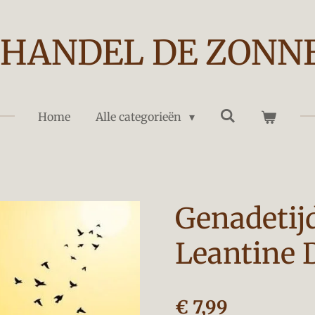
HANDEL DE ZONN
Home
Alle categorieën
Genadetij
Leantine 
€ 7,99