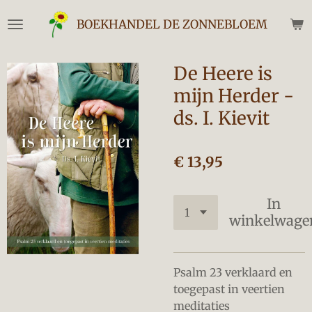
Ga
BOEKHANDEL DE ZONNEBLOEM
direct
naar
de
De Heere is
hoofdinhoud
mijn Herder -
ds. I. Kievit
€ 13,95
In
winkelwage
Psalm 23 verklaard en
toegepast in veertien
meditaties