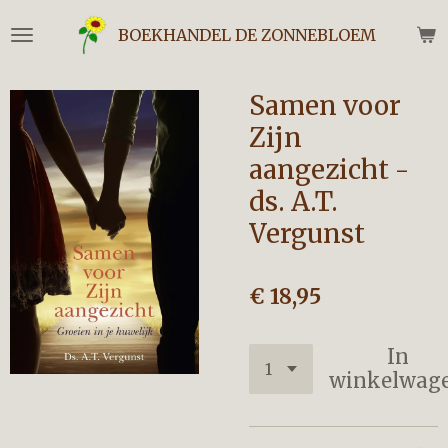
Ga
BOEKHANDEL DE ZONNEBLOEM
direct
naar
de
Samen voor
hoofdinhoud
Zijn
aangezicht -
ds. A.T.
Vergunst
€ 18,95
In
winkelwag