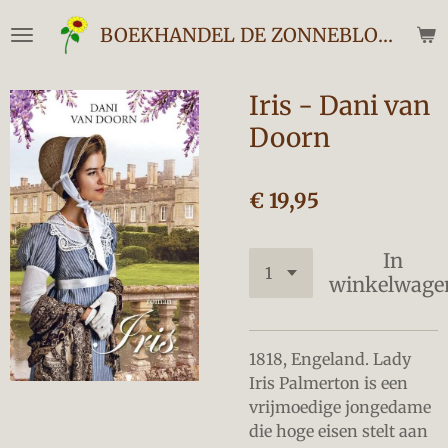
Ga
BOEKHANDEL DE ZONNEBLOEM
direct
naar
de
Iris - Dani van
hoofdinhoud
Doorn
€ 19,95
In
winkelwage
1818, Engeland. Lady
Iris Palmerton is een
vrijmoedige jongedame
die hoge eisen stelt aan