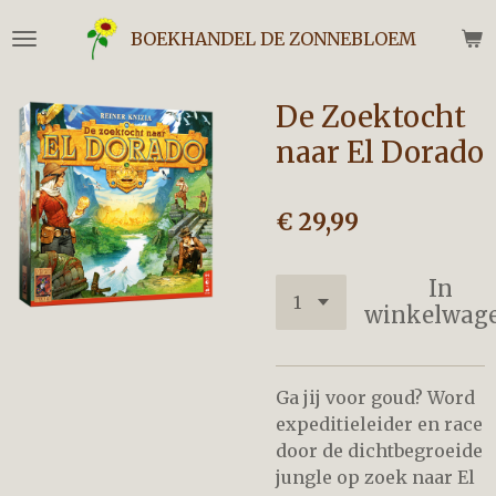
Ga
BOEKHANDEL DE ZONNEBLOEM
direct
naar
de
De Zoektocht
hoofdinhoud
naar El Dorado
€ 29,99
In
winkelwag
Ga jij voor goud? Word
expeditieleider en race
door de dichtbegroeide
jungle op zoek naar El