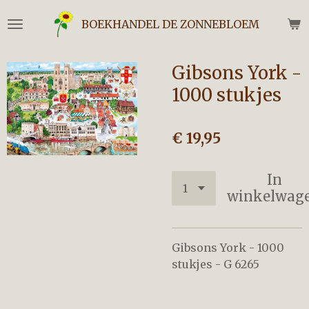
Ga
BOEKHANDEL DE ZONNEBLOEM
direct
naar
de
Gibsons York -
hoofdinhoud
1000 stukjes
€ 19,95
In
winkelwag
Gibsons York - 1000
stukjes - G 6265