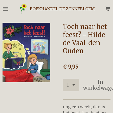
Ga
BOEKHANDEL DE ZONNEBLOEM
direct
naar
de
Toch naar het
hoofdinhoud
feest? - Hilde
de Vaal-den
Ouden
€ 9,95
In
winkelwag
nog een week, dan is
het feest. kas heeft er