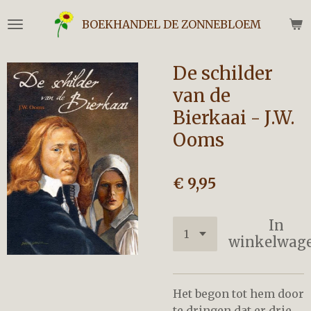
Ga
BOEKHANDEL DE ZONNEBLOEM
direct
naar
de
De schilder
hoofdinhoud
van de
Bierkaai - J.W.
Ooms
€ 9,95
In
winkelwag
Het begon tot hem door
te dringen dat er drie