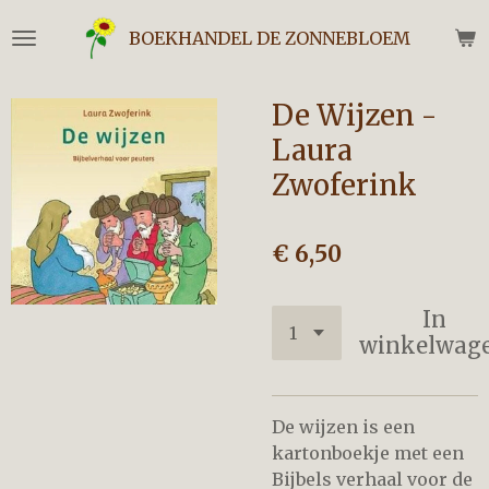
Ga
BOEKHANDEL DE ZONNEBLOEM
direct
naar
de
De Wijzen -
hoofdinhoud
Laura
Zwoferink
€ 6,50
In
winkelwag
De wijzen is een
kartonboekje met een
Bijbels verhaal voor de