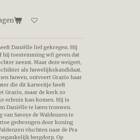
agen
eft Daniëlle lief gekregen. Hij
of hij toestemming wil geven dat
ochter neemt. Maar deze weigert,
schikter als huwelijkskandidaat.
nen huwen, ontvoert Grazio haar
ter die dit karweitje heeft
et Grazio, maar de kerk zo
e erfenis kan komen. Hij is
m Daniëlle te laten trouwen.
og van Savoye de Waldenzen te
aartoe gedwongen door koning
 Waldenzen vluchten naar de Pra
toegankelijk bergdorp. Op