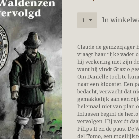
In winkelw
Claude de gemzenjager he
vraagt haar rijke vader 
hij verkering met zijn d
want hij vindt Grazio ge
Om Daniëlle toch te kun
naar een klooster. Een pa
bedacht, verwacht dat ni
gemakkelijk aan een rijk
helemaal niet van plan o
Intussen begint de hert
vervolgen. Hij wordt d
Filips II en de paus. De
del Tomo, een moeilijk 