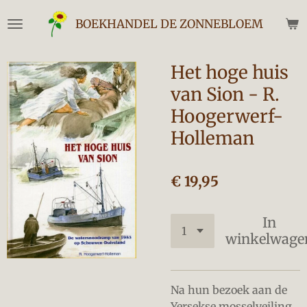
Ga
BOEKHANDEL DE ZONNEBLOEM
direct
naar
de
Het hoge huis
hoofdinhoud
van Sion - R.
Hoogerwerf-
Holleman
€ 19,95
In
winkelwage
Na hun bezoek aan de
Yersekse mosselveiling