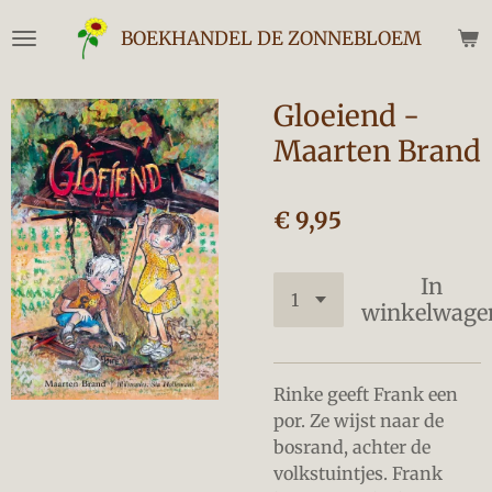
Ga
BOEKHANDEL DE ZONNEBLOEM
direct
naar
de
Gloeiend -
hoofdinhoud
Maarten Brand
€ 9,95
In
winkelwage
Rinke geeft Frank een
por. Ze wijst naar de
bosrand, achter de
volkstuintjes. Frank