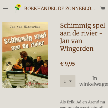
Ga
BOEKHANDEL DE ZONNEBLOEM
direct
naar
de
Schimmig spel
hoofdinhoud
aan de rivier -
Jan van
Wingerden
€ 9,95
In
winkelwage
Als Erik, Ad en Arend na
een mooie vaartocht bij