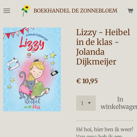
Ga
BOEKHANDEL DE ZONNEBLOEM
direct
naar
de
Lizzy - Heibel
hoofdinhoud
in de klas -
Jolanda
Dijkmeijer
€ 10,95
In
winkelwage
Hé hoi, hier ben ik weer!
Van oma heb ik een