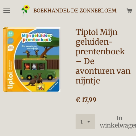
Ga
BOEKHANDEL DE ZONNEBLOEM
direct
naar
de
Tiptoi Mijn
hoofdinhoud
geluiden-
prentenboek
– De
avonturen van
nijntje
€ 17,99
In
winkelwage