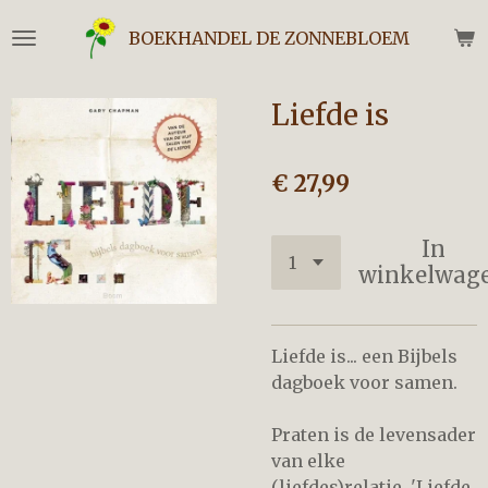
Ga
BOEKHANDEL DE ZONNEBLOEM
direct
naar
de
Liefde is
hoofdinhoud
€ 27,99
In
winkelwag
Liefde is... een Bijbels
dagboek voor samen.
Praten is de levensader
van elke
(liefdes)relatie. 'Liefde