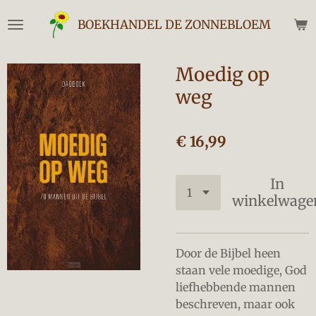
Ga
BOEKHANDEL DE ZONNEBLOEM
direct
naar
de
Moedig op
hoofdinhoud
weg
€ 16,99
In
winkelwage
Door de Bijbel heen
staan vele moedige, God
liefhebbende mannen
beschreven, maar ook