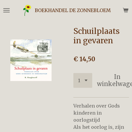
Ga
BOEKHANDEL DE ZONNEBLOEM
direct
naar
de
Schuilplaats
hoofdinhoud
in gevaren
€ 14,50
In
winkelwag
Verhalen over Gods
kinderen in
oorlogstijd
Als het oorlog is, zijn