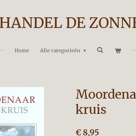
HANDEL DE ZONN
Home
Alle categorieën
Moordenaa
kruis
€ 8,95