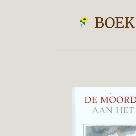
Ga
direct
BOEK
naar
de
hoofdinhoud