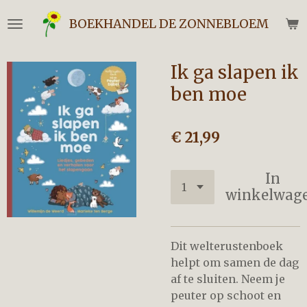
Ga
BOEKHANDEL DE ZONNEBLOEM
direct
naar
de
Ik ga slapen ik
hoofdinhoud
ben moe
€ 21,99
In
winkelwag
Dit welterustenboek
helpt om samen de dag
af te sluiten. Neem je
peuter op schoot en