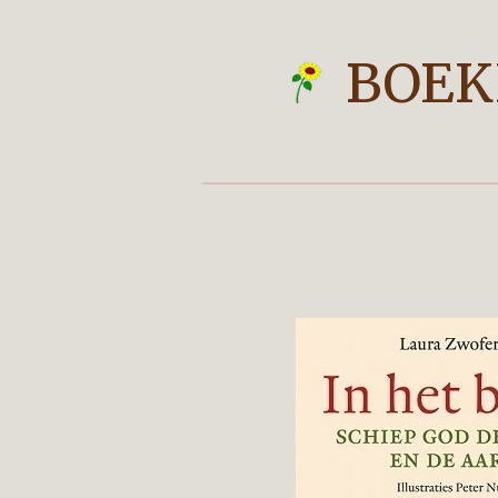
Ga
direct
BOEK
naar
de
hoofdinhoud