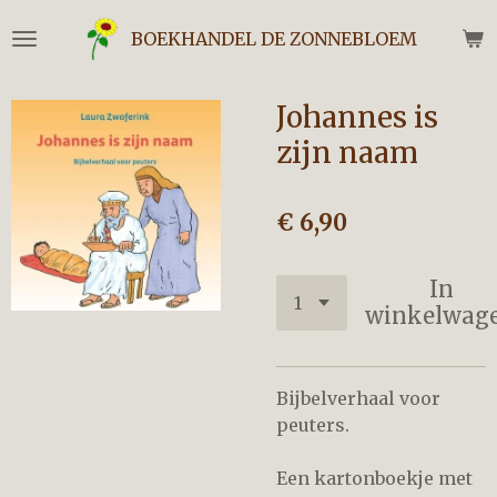
Ga
BOEKHANDEL DE ZONNEBLOEM
direct
naar
de
Johannes is
hoofdinhoud
zijn naam
€ 6,90
In
winkelwag
Bijbelverhaal voor
peuters.
Een kartonboekje met