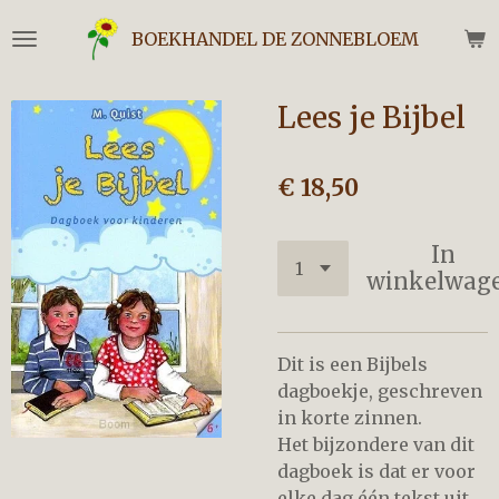
Ga
BOEKHANDEL DE ZONNEBLOEM
direct
naar
de
Lees je Bijbel
hoofdinhoud
€ 18,50
In
winkelwag
Dit is een Bijbels
dagboekje, geschreven
in korte zinnen.
Het bijzondere van dit
dagboek is dat er voor
elke dag één tekst uit