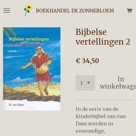
Ga
BOEKHANDEL DE ZONNEBLOEM
direct
naar
de
Bijbelse
hoofdinhoud
vertellingen 2
€ 34,50
In
winkelwag
In de serie van de
kinderbijbel van van
Dam worden in
eenvoudige,