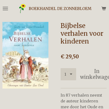
Ga
BOEKHANDEL DE ZONNEBLOEM
direct
naar
de
Bijbelse
hoofdinhoud
verhalen voor
kinderen
€ 29,50
In
winkelwag
In 87 verhalen neemt
de auteur kinderen
mee door het Oude en