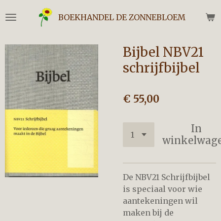
Ga
BOEKHANDEL DE ZONNEBLOEM
direct
naar
de
Bijbel NBV21
hoofdinhoud
schrijfbijbel
€ 55,00
In
winkelwag
De NBV21 Schrijfbijbel
is speciaal voor wie
aantekeningen wil
maken bij de