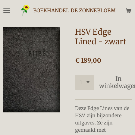
Ga
BOEKHANDEL DE ZONNEBLOEM
direct
naar
de
HSV Edge
hoofdinhoud
Lined - zwart
€ 189,00
In
winkelwage
Deze Edge Lines van de
HSV zijn bijzondere
uitgaves. Ze zijn
gemaakt met