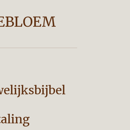
EBLOEM
elijksbijbel
taling