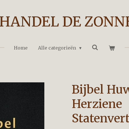
HANDEL DE ZONN
Home
Alle categorieën
Bijbel Huw
Herziene
Statenver